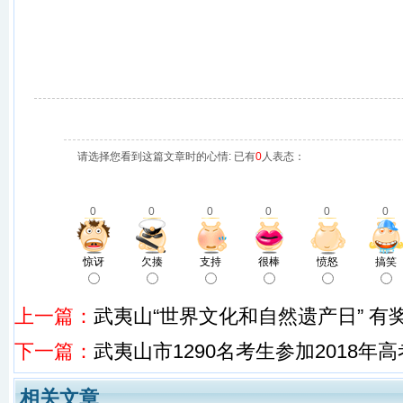
请选择您看到这篇文章时的心情: 已有
0
人表态：
0
0
0
0
0
0
惊讶
欠揍
支持
很棒
愤怒
搞笑
上一篇：
武夷山“世界文化和自然遗产日” 有
下一篇：
武夷山市1290名考生参加2018年高
相关文章