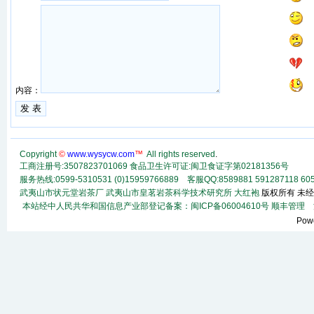
内容：
Copyright
©
www.wysycw.com
™
All rights reserved
.
工商注册号:3507823701069 食品卫生许可证:闽卫食证字第02181356号
服务热线:0599-5310531 (0)15959766889 客服QQ:8589881 591287118
60
武夷山市状元堂岩茶厂
武夷山市皇茗岩茶科学技术研究所
大红袍
版权所有 未经
本站经中人民共华和国信息产业部登记备案：闽ICP备06004610号
顺丰
管理
法
Pow