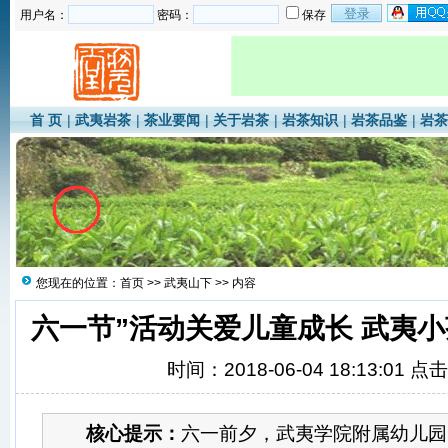
用户名：
密码：
保存
首 页
|
武夷岩茶
|
茶业要闻
|
关于岩茶
|
岩茶知识
|
岩茶品鉴
|
岩茶
您现在的位置：
首页
>>
武夷山下
>> 内容
六一节”活动关爱儿童成长 武夷
时间：2018-06-04 18:13:01 点
核心提示：
六一前夕，武夷学院附属幼儿园