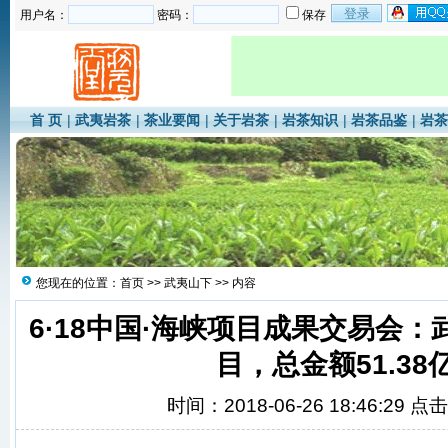
用户名：
密码：
保存
首 页
|
武夷岩茶
|
茶业要闻
|
关于岩茶
|
岩茶知识
|
岩茶品鉴
|
岩茶
您现在的位置：
首页
>>
武夷山下
>> 内容
6·18中国·海峡项目成果交易会：
目，总金额51.38
时间：2018-06-26 18:46:29 点