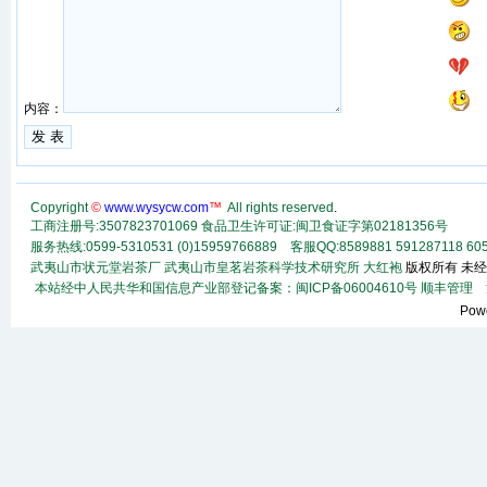
内容：
Copyright
©
www.wysycw.com
™
All rights reserved
.
工商注册号:3507823701069 食品卫生许可证:闽卫食证字第02181356号
服务热线:0599-5310531 (0)15959766889 客服QQ:8589881 591287118
60
武夷山市状元堂岩茶厂
武夷山市皇茗岩茶科学技术研究所
大红袍
版权所有 未经
本站经中人民共华和国信息产业部登记备案：闽ICP备06004610号
顺丰
管理
法
Pow