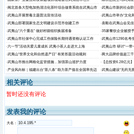
·
闽北首条大型电加热清洁化茶叶综合做青系统在武夷山市
·
武夷山市新的社会阶
建成并顺利通过福建省产品质量检验研究院技术检测
·
武夷山开展禁毒主题普法宣传活动
·
武夷山市举办“文化
·
武夷山部署国家生态文明建设示范市创建工作
·
袁毅在武夷山会见佳
·
武夷山“六个重在” 做好村级组织换届准备
·
35家餐饮企业被授
位
·
武夷山市社保中心完成工伤保险长期待遇资格认证工作
·
武夷山市1290名考
·
六一节”活动关爱儿童成长 武夷小茶人走进大上海
·
武夷山市 研讨“一
看这里~
·
武夷山“世界文化和自然遗产日” 有奖答题活动规则
·
两大品牌价值超三千
品牌价值评价”榜
·
武夷山市推出网格化监管措施，加强茶山巡护力度
·
【总投资6.28亿
目涉及茶旅、交通、美
·
产业风向标｜福建出台“茶八条” 助力茶产值在全国率先迈
·
武夷山建设“无药无
向千亿目标！
多项机制
相关评论
暂时还没有评论
发表我的评论
大名：