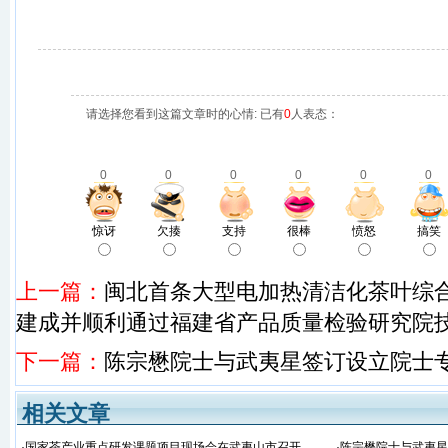
请选择您看到这篇文章时的心情: 已有
0
人表态：
0
0
0
0
0
0
惊讶
欠揍
支持
很棒
愤怒
搞笑
上一篇：
闽北首条大型电加热清洁化茶叶综
建成并顺利通过福建省产品质量检验研究院
下一篇：
陈宗懋院士与武夷星签订设立院士
相关文章
·
国家茶产业重点研发课题项目现场会在武夷山市召开
·
陈宗懋院士与武夷星