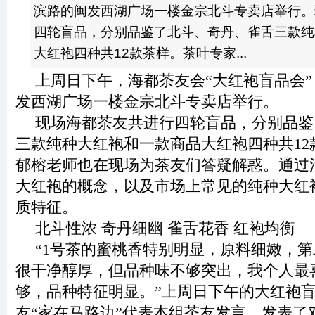
滨路的闽发西湖广场一楼金宗北斗专卖店举行。
四轮盲品，分别品鉴了北斗、奇丹、雀舌三款纯
大红袍四种共12款茶样。茶叶专家...
上周日下午，海都茶友会“大红袍盲品会
发西湖广场一楼金宗北斗专卖店举行。
现场海都茶友共进行四轮盲品，分别品鉴
三款纯种大红袍和一款商品大红袍四种共12
郁榕老师也在现场为茶友们答疑解惑。通过
大红袍的概念，以及市场上常见的纯种大红
质特征。
北斗性浓 奇丹细幽 雀舌花香 红袍均衡
“1号茶的蜜桃香特别明显，原料细嫩，
很干净醇厚，但品种味不够突出，我个人最
够，品种特征明显。”上周日下午的大红袍
友“家在马路边”代表本组茶友发言，发表了