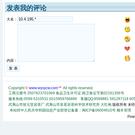
发表我的评论
大名：
内容：
Copyright
©
www.wysycw.com
™
All rights reserved
.
工商注册号:3507823701069 食品卫生许可证:闽卫食证字第02181356号
服务热线:0599-5310531 (0)15959766889 客服QQ:8589881 591287118
60
武夷山市状元堂岩茶厂
武夷山市皇茗岩茶科学技术研究所
大红袍
版权所有 未经
本站经中人民共华和国信息产业部登记备案：闽ICP备06004610号
顺丰
管理
法
Pow