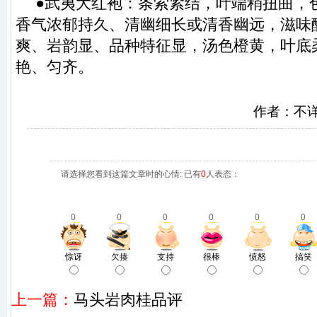
●武夷大红袍：条索紧结，叶端稍扭曲，
香气浓郁持久、清幽细长或清香幽远，滋味
爽、岩韵显、品种特征显，汤色橙黄，叶底
艳、匀齐。
作者：不
请选择您看到这篇文章时的心情: 已有
0
人表态：
0
0
0
0
0
0
惊讶
欠揍
支持
很棒
愤怒
搞笑
上一篇：
马头岩肉桂品评