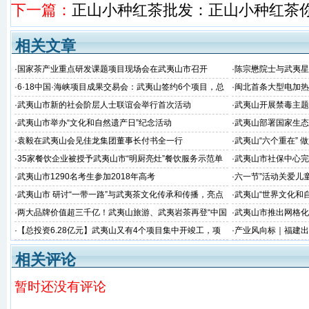
下一篇：
正山小种红茶批发：正山小种红茶你
相关文章
·
国家茶产业重点研发课题项目现场会在武夷山市召开
·
陈宗懋院士与武夷星
·
6·18中国·海峡项目成果交易会：武夷山签约6个项目，总
·
闽北首条大型电加热
金额51.38亿
建成并顺利通过福建
·
武夷山市新的社会阶层人士联谊会举行首次活动
·
武夷山开展禁毒主题
·
武夷山市举办“文化和自然遗产日”纪念活动
·
武夷山部署国家生态
·
袁毅在武夷山会见佳龙集团董事长付书全一行
·
武夷山“六个重在” 
·
35家餐饮企业被授予武夷山市“明厨亮灶”餐饮服务示范单
·
武夷山市社保中心完
位
·
武夷山市1290名考生参加2018年高考
·
六一节”活动关爱儿
·
武夷山市 研讨“一带一路”与武夷茶文化传承和传播，亮点
·
武夷山“世界文化和
看这里~
·
两大品牌价值超三千亿！武夷山旅游、武夷岩茶再登“中国
·
武夷山市推出网格化
品牌价值评价”榜
·
【总投资6.28亿元】武夷山又有4个项目集中开竣工，项
·
产业风向标｜福建出
目涉及茶旅、交通、美丽乡村建设...
向千亿目标！
相关评论
暂时还没有评论