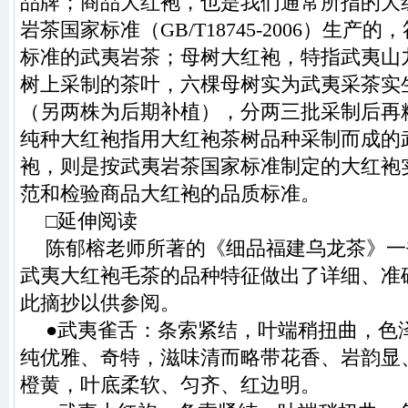
品牌；商品大红袍，也是我们通常所指的大
岩茶国家标准（GB/T18745-2006）生产
标准的武夷岩茶；母树大红袍，特指武夷山
树上采制的茶叶，六棵母树实为武夷采茶实
（另两株为后期补植），分两三批采制后再
纯种大红袍指用大红袍茶树品种采制而成的
袍，则是按武夷岩茶国家标准制定的大红袍
范和检验商品大红袍的品质标准。
□延伸阅读
陈郁榕老师所著的《细品福建乌龙茶》一
武夷大红袍毛茶的品种特征做出了详细、准
此摘抄以供参阅。
●武夷雀舌：条索紧结，叶端稍扭曲，色
纯优雅、奇特，滋味清而略带花香、岩韵显
橙黄，叶底柔软、匀齐、红边明。