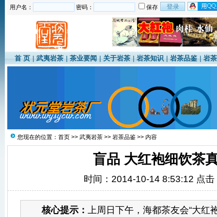
用户名：
密码：
保存
首 页
|
武夷岩茶
|
茶业要闻
|
关于岩茶
|
岩茶知识
|
岩茶品鉴
|
岩茶
您现在的位置：
首页
>>
武夷岩茶
>>
岩茶品鉴
>> 内容
盲品 大红袍细饮茶
时间：2014-10-14 8:53:12 点
核心提示：
上周日下午，海都茶友会“大红